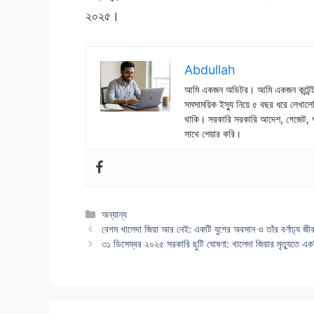
২০২৫।
Abdullah
আমি একজন অডিটর। আমি একজন কন্টেন্ট রা
সমসাময়িক ইস্যু নিয়ে ৫ বছর ধরে লেখালেখ
থাকি। সরকারি সরকারি আদেশ, গেজেট, প্
সাথে শেয়ার করি।
Categories
অন্যান্য
বেগম খালেদা জিয়া আর নেই: একটি যুগের অবসান ও তাঁর বর্ণাঢ্য জী
৩১ ডিসেম্বর ২০২৫ সরকারি ছুটি ঘোষণা: খালেদা জিয়ার মৃত্যুতে এক