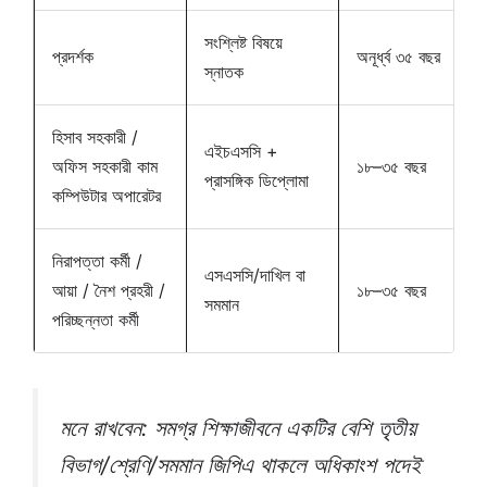
সংশ্লিষ্ট বিষয়ে
প্রদর্শক
অনূর্ধ্ব ৩৫ বছর
স্নাতক
হিসাব সহকারী /
এইচএসসি +
অফিস সহকারী কাম
১৮–৩৫ বছর
প্রাসঙ্গিক ডিপ্লোমা
কম্পিউটার অপারেটর
নিরাপত্তা কর্মী /
এসএসসি/দাখিল বা
আয়া / নৈশ প্রহরী /
১৮–৩৫ বছর
সমমান
পরিচ্ছন্নতা কর্মী
মনে রাখবেন: সমগ্র শিক্ষাজীবনে একটির বেশি তৃতীয়
বিভাগ/শ্রেণি/সমমান জিপিএ থাকলে অধিকাংশ পদেই