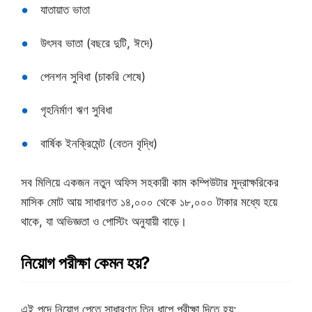
যাতায়াত ভাতা
উৎসব ভাতা (বছরে দুটি, ঈদে)
পেনশন সুবিধা (চাকরি শেষে)
গৃহনির্মাণ ঋণ সুবিধা
বার্ষিক ইনক্রিমেন্ট (বেতন বৃদ্ধি)
সব মিলিয়ে একজন নতুন অফিস সহকারী কাম কম্পিউটার মুদ্রাক্ষরিকের
মাসিক মোট আয় সাধারণত ১৪,০০০ থেকে ১৮,০০০ টাকার মধ্যে হয়ে
থাকে, যা অভিজ্ঞতা ও পোস্টিং অনুযায়ী বাড়ে।
নিয়োগ পরীক্ষা কেমন হয়?
এই পদে নিয়োগ পেতে সাধারণত তিন ধাপে পরীক্ষা দিতে হয়: