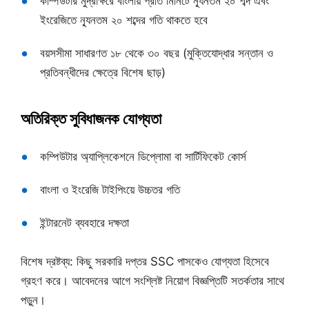
কম্পিউটার মুদ্রাক্ষরে বাংলায় প্রতি মিনিটে ন্যূনতম ২০ শব্দ এবং
ইংরেজিতে ন্যূনতম ২০ শব্দের গতি থাকতে হবে
বয়সসীমা সাধারণত ১৮ থেকে ৩০ বছর (মুক্তিযোদ্ধার সন্তান ও
প্রতিবন্ধীদের ক্ষেত্রে বিশেষ ছাড়)
অতিরিক্ত সুবিধাজনক যোগ্যতা
কম্পিউটার অ্যাপ্লিকেশনে ডিপ্লোমা বা সার্টিফিকেট কোর্স
বাংলা ও ইংরেজি টাইপিংয়ে উচ্চতর গতি
ইন্টারনেট ব্যবহারে দক্ষতা
বিশেষ দ্রষ্টব্য: কিছু সরকারি দপ্তর SSC পাসকেও যোগ্যতা হিসেবে
গ্রহণ করে। আবেদনের আগে সংশ্লিষ্ট নিয়োগ বিজ্ঞপ্তিটি সতর্কতার সাথে
পড়ুন।