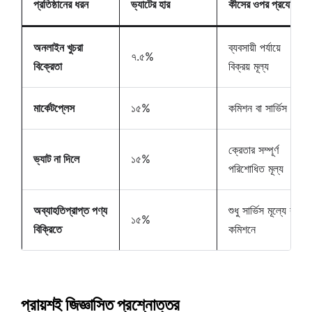
প্রতিষ্ঠানের ধরন
ভ্যাটের হার
কীসের ওপর প্রযোজ্য
অনলাইন খুচরা
ব্যবসায়ী পর্যায়ে
৭.৫%
বিক্রেতা
বিক্রয় মূল্য
মার্কেটপ্লেস
১৫%
কমিশন বা সার্ভিস ফি
ক্রেতার সম্পূর্ণ
ভ্যাট না দিলে
১৫%
পরিশোধিত মূল্য
অব্যাহতিপ্রাপ্ত পণ্য
শুধু সার্ভিস মূল্যে বা
১৫%
বিক্রিতে
কমিশনে
প্রায়শই জিজ্ঞাসিত প্রশ্নোত্তর