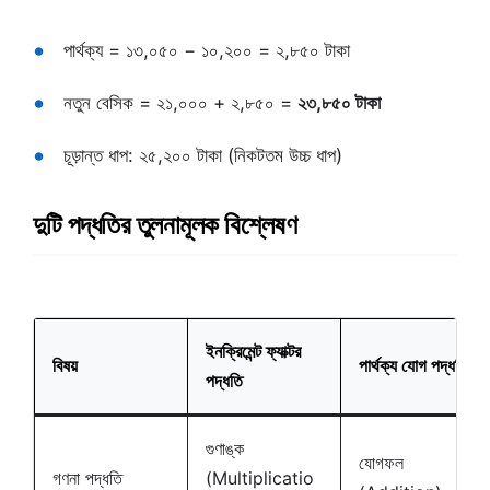
পার্থক্য = ১৩,০৫০ − ১০,২০০ = ২,৮৫০ টাকা
নতুন বেসিক = ২১,০০০ + ২,৮৫০ =
২৩,৮৫০ টাকা
চূড়ান্ত ধাপ: ২৫,২০০ টাকা (নিকটতম উচ্চ ধাপ)
দুটি পদ্ধতির তুলনামূলক বিশ্লেষণ
ইনক্রিমেন্ট ফ্যাক্টর
বিষয়
পার্থক্য যোগ পদ্ধতি
পদ্ধতি
গুণাঙ্ক
যোগফল
গণনা পদ্ধতি
(Multiplicatio