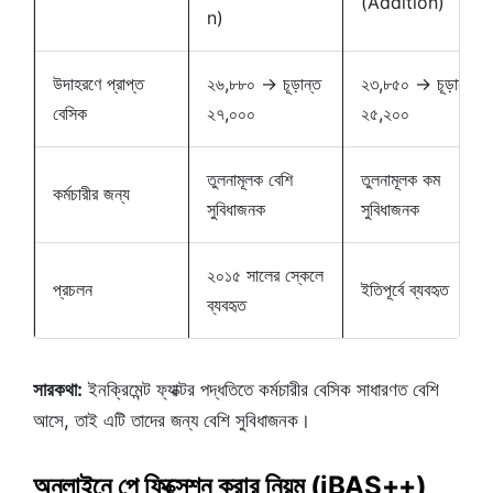
(Addition)
n)
উদাহরণে প্রাপ্ত
২৬,৮৮০ → চূড়ান্ত
২৩,৮৫০ → চূড়ান্ত
বেসিক
২৭,০০০
২৫,২০০
তুলনামূলক বেশি
তুলনামূলক কম
কর্মচারীর জন্য
সুবিধাজনক
সুবিধাজনক
২০১৫ সালের স্কেলে
প্রচলন
ইতিপূর্বে ব্যবহৃত
ব্যবহৃত
সারকথা:
ইনক্রিমেন্ট ফ্যাক্টর পদ্ধতিতে কর্মচারীর বেসিক সাধারণত বেশি
আসে, তাই এটি তাদের জন্য বেশি সুবিধাজনক।
অনলাইনে পে ফিক্সেশন করার নিয়ম (iBAS++)