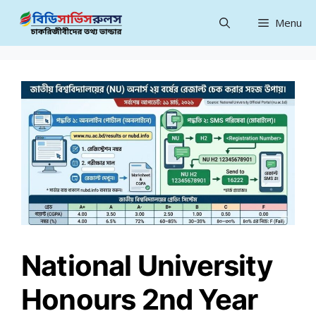
Skip
Menu
to
content
National University
Honours 2nd Year