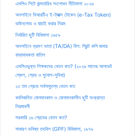
এমপিও শিটে জন্মতারিখ সংশোধন নীতিমালা ২০২৬
অনলাইনে বিআরটিএ ই-ট্যাক্স টোকেন (e-Tax Token)
ডাউনলোড ও যাচাই করার নিয়ম
নির্ধারিত ছুটি বিধিমালা ১৯৫৯
অনলাইনে ভ্রমণ ভাতা (TA/DA) বিল: প্রিন্ট কপি জমার
বাধ্যবাধকতা বাতিল
এমপিওভুক্ত শিক্ষকদের বেতন কত? (২০২৬ সালের আপডেট
স্কেল, গ্রেড ও সুযোগ-সুবিধা)
১৩ তম গ্রেডে সর্বসাকুল্যে বেতন কত
বদলিজনিত যোগদানকাল ও যোগদানকালীন ছুটি সংক্রান্ত
নিয়মাবলী
সরকারি ১৬ গ্রেডের বেতন কত?
সাধারণ ভবিষ্য তহবিল (GPF) বিধিমালা, ১৯৭৯